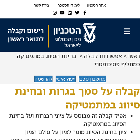
Ski
Ski
אתר הטכניון
לימודי הסמכה
יצירת קשר
t
t
Instagram
Youtube
Linkedin
Twitter
Facebook
navigatio
Conten
תפריט
ראשי
>
אפשרויות קבלה
> בחינת הסיווג במתמטיקה
כמחליף פסיכומטרי
מחשבון סכם
ייעוץ אישי
להרשמה
קבלה על סמך בגרות ובחינת
סיווג במתמטיקה
אפיק קבלה זה מבוסס על ציוני הבגרות ועל בחינת
הסיווג במתמטיקה.
ציון בחינת הסיווג מומר לציון על סולם הציון