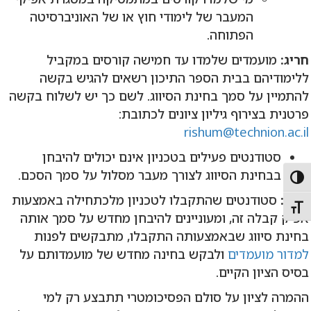
המעבר של לימודי חוץ או של האוניברסיטה
הפתוחה.
חריג:
מועמדים שלמדו עד חמישה קורסים במקביל
ללימודיהם בבית הספר התיכון רשאים להגיש בקשה
להתמיין על סמך בחינת הסיווג. לשם כך יש לשלוח בקשה
פרטנית בצירוף גיליון ציונים לכתובת:
rishum@technion.ac.il
סטודנטים פעילים בטכניון אינם יכולים להיבחן
בבחינת הסיווג לצורך מעבר מסלול על סמך הסכם.
Toggle High Contras
חריג:
סטודנטים שהתקבלו לטכניון מלכתחילה באמצעות
Toggle Font siz
אפיק קבלה זה, ומעוניינים להיבחן מחדש על סמך אותה
בחינת סיווג שבאמצעותה התקבלו, מתבקשים לפנות
למדור מועמדים
ולבקש בחינה מחדש של מועמדותם על
בסיס הציון הקיים.
ההמרה לציון על סולם הפסיכומטרי תתבצע רק למי