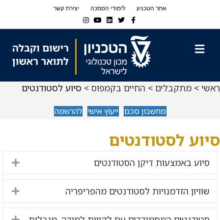
Ski
Ski
אתר הטכניון
לימודי הסמכה
יצירת קשר
t
t
Instagram
Youtube
Linkedin
Twitter
Facebook
navigatio
Conten
תפריט
ראשי
>
מתקבלים
>
החיים בקמפוס
> סיוע לסטודנטים
מחשבון סכם
ייעוץ אישי
להרשמה
סיוע לסטודנטים
סיוע באמצעות דיקן הסטודנטים
nd
שוויון הזדמנויות לסטודנטים מהפריפריה
nd
סטודנטים המתמודדים עם לקויות למידה, מגבלות
nd