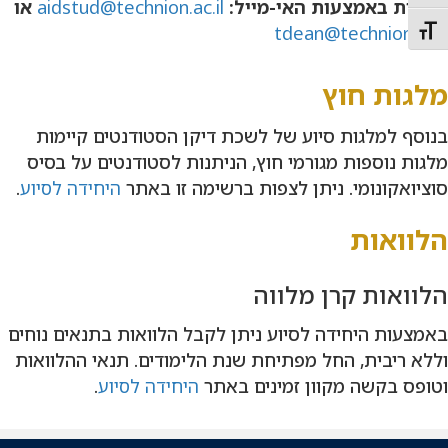
לפניות באמצעות האי-מייל:
aidstud@technion.ac.il
או
tdean@technion.ac
.il
Toggle Font siz
מלגות חוץ
בנוסף למלגות סיוע של לשכת דיקן הסטודנטים קיימות
מלגות נוספות מגורמי חוץ, הניתנות לסטודנטים על בסיס
סוציואקונומי. ניתן לצפות ברשימה זו באתר
היחידה לסיוע
.
הלוואות
הלוואות קרן מלווה
באמצעות היחידה לסיוע ניתן לקבל הלוואות בתנאים נוחים
וללא ריבית, החל מפתיחת שנת הלימודים. תנאי ההלוואות
וטופס בקשה מקוון זמינים באתר
היחידה לסיוע
.