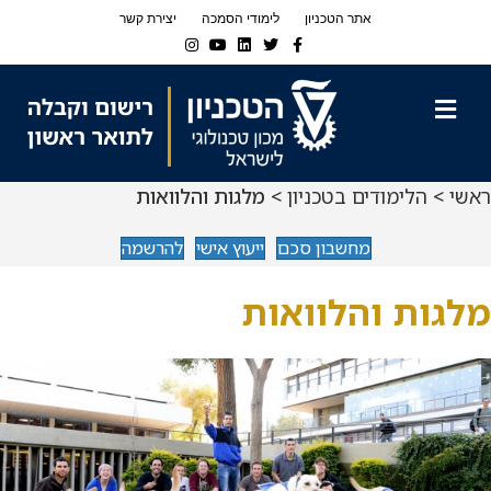
Ski
Ski
אתר הטכניון
לימודי הסמכה
יצירת קשר
t
t
Instagram
Youtube
Linkedin
Twitter
Facebook
navigatio
Conten
תפריט
ראשי
>
הלימודים בטכניון
> מלגות והלוואות
מחשבון סכם
ייעוץ אישי
להרשמה
מלגות והלוואות