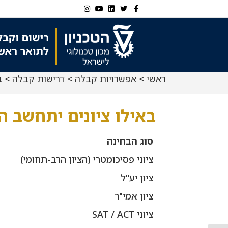
Ski
Ski
Instagram
Youtube
Linkedin
Twitter
Facebook
t
t
navigatio
Conten
ראשי
>
אפשרויות קבלה
>
דרישות קבלה
> ב
באילו ציונים יתחשב הט
סוג הבחינה
ציוני פסיכומטרי (הציון הרב-תחומי)
ציון יע"ל
ציון אמי"ר
ציוני SAT / ACT