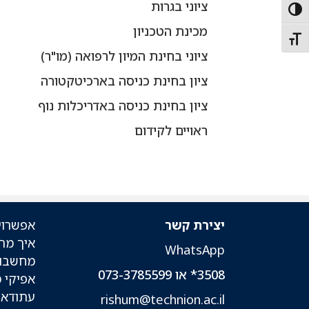
ציוני בגרות
Toggle High Contras
מכינת הטכניון
Toggle Font siz
ציוני בחינת המיון לרפואה (מו"ר)
ציון בחינת כניסה בארכיטקטורה
ציון בחינת כניסה באדריכלות נוף
ראויים לקידום
יצירת קשר
אפשרוי
איך מת
WhatsApp
מחשבון
3508* או 073-3785599
אפיקי 
עתודאי
rishum@technion.ac.il