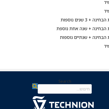
יד
יד
ינה + 3 שנים נוספות
 הבחינה + שנה אחת נוספת
הבחינה + שנתיים נוספות
יד
ב
א
י
ל
ו
Search
צ
י
Search field required
ו
נ