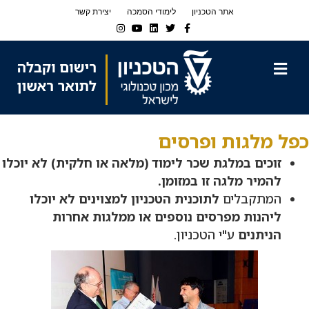
Ski
Ski
אתר הטכניון
לימודי הסמכה
יצירת קשר
t
t
Instagram
Youtube
Linkedin
Twitter
Facebook
navigatio
Conten
תפריט
כפל מלגות ופרסים
זוכים במלגת שכר לימוד (מלאה או חלקית) לא יוכלו
להמיר מלגה זו במזומן.
המתקבלים
לתוכנית הטכניון למצוינים לא יוכלו
ליהנות מפרסים נוספים או ממלגות אחרות
הניתנים
ע"י הטכניון.