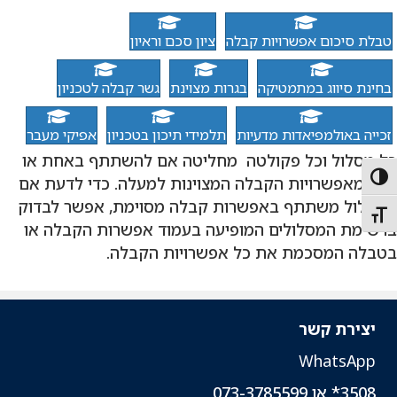
טבלת סיכום אפשרויות קבלה
ציון סכם וראיון
בחינת סיווג במתמטיקה
בגרות מצוינת
גשר קבלה לטכניון
זכייה באולמפיאדות מדעיות
תלמידי תיכון בטכניון
אפיקי מעבר
כל מסלול וכל פקולטה מחליטה אם להשתתף באחת או
יותר מאפשרויות הקבלה המצוינות למעלה. כדי לדעת אם
Toggle High Contras
המסלול משתתף באפשרות קבלה מסוימת, אפשר לבדוק
Toggle Font siz
ברשימת המסלולים המופיעה בעמוד אפשרות הקבלה או
בטבלה המסכמת את כל אפשרויות הקבלה.
יצירת קשר
WhatsApp
3508* או 073-3785599