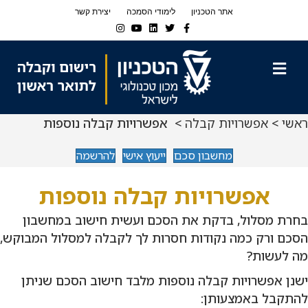
Ski
Ski
אתר הטכניון
לימודי הסמכה
יצירת קשר
t
t
Instagram
Youtube
Linkedin
Twitter
Facebook
navigatio
Conten
תפריט
ראשי
>
אפשרויות קבלה
> אפשרויות קבלה נוספות
מחשבון סכם
ייעוץ אישי
להרשמה
אפשרויות קבלה נוספות
בחרת מסלול, בדקת את הסכם ועשית חישוב במחשבון
הסכם ורק כמה נקודות חסרות לך לקבלה למסלול המבוקש,
מה לעשות?
ישנן אפשרויות קבלה נוספות מלבד חישוב הסכם שניתן
להתקבל באמצעותן: