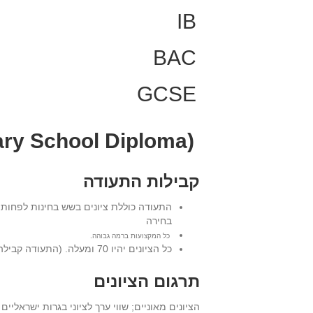
IB
BAC
GCSE
OSSD (Ontario Secondary School Diploma)
קבילות התעודה
התעודה כוללת ציונים בשש בחינות לפחות כ
בחירה
כל המקצועות ברמה גבוהה.
כל הציונים יהיו 70 ומעלה. (התעודה קבילה גם אם תכלול ציון אחד נמוך מ- 70 בתנאי שהממוצע גבוה מ- 70).
תרגום הציונים
הציונים מאוניים; שווי ערך לציוני בגרות ישראליים 