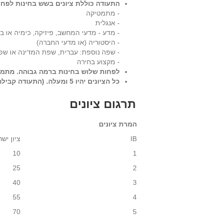
התעודה כוללת ציונים בשש בחינות לפחו
- מתמטיקה
- אנגלית
- מדע - מדעי המחשב, פיזיקה, כימיה או בי
- היסטוריה (או מדעי החברה)
- שפה נוספת: עברית, שפת המדינה או שפה
- מקצוע בחירה
לפחות שלוש בחינות ברמה גבוהה. מתמט
כל הציונים יהיו 5 ומעלה. (התעודה קבילה גם אם היא כוללת ציון אחד נמוך מ-5 בתנאי שהממוצע גבוה מ-5.
תרגום ציונים
המרת ציונים
IB
ציון ישר
10
1
25
2
40
3
55
4
70
5