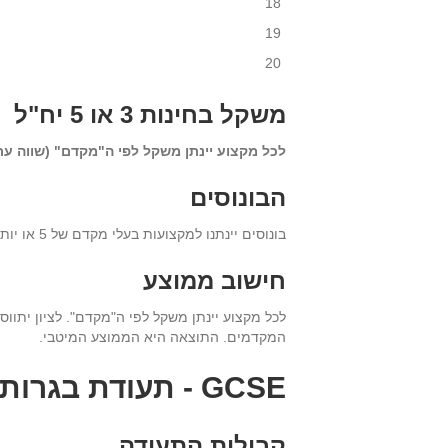
18
19
20
משקל בחינות
3 או 5 יח"ל
לכל מקצוע יינתן משקל לפי ה"מקדם" (שווה ערך
הבונוסים
בונוסים יינתנו למקצועות בעלי מקדם של 5 או יותר במקצועות: מתמטיקה (+30), פיזיקה (+30), כימיה (+30), ביולוגיה (+20), מדעי המחשב (+20) ואנגלית (+20).
חישוב ממוצע
לכל מקצוע יינתן משקל לפי ה"מקדם". לציון יתווסף
המקדמים. התוצאה היא הממוצע המיטבי.
GCSE
- תעודת בגרות 
קבילות התעודה