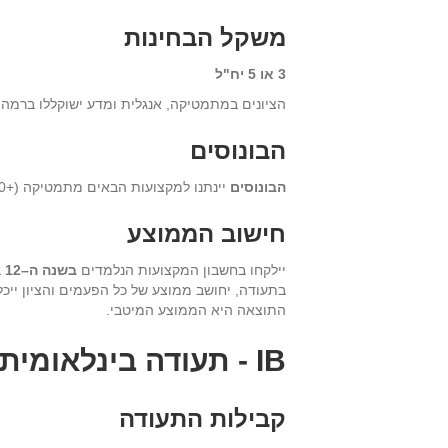
משקל הבחינות
3 או 5 יח"ל
הציונים במתמטיקה, אנגלית ומדע ישוקללו ברמה של 5 יח"ל; משאר הציונים יחושב ממוצע ויינתן לו משקל של
הבונוסים
הבונוסים
יינתנו למקצועות הבאים מתמטיקה (+30), פיזיקה (+30), כימיה (+30), ביולוגיה (+20), מדעי המחשב (+20) ואנגלית (+20)
חישוב הממוצע
יילקחו בחשבון המקצועות הנלמדים
בשנה ה–12
ב
בתעודה, יחושב ממוצע של כל הפעמים והציון ייכל
התוצאה היא הממוצע המיטבי.
IB
-
תעודה בינלאומית
קבילות התעודה