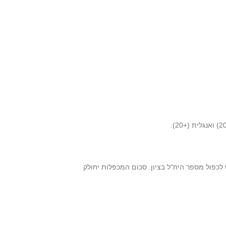
ספו הבונוסים, אם מגיע. בכל מקצוע יש לכפול מספר היח"ל בציון. סכום המכפלות יחולק