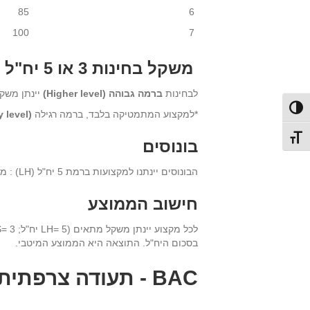
85
6
100
7
משקל בחינות
3 או 5 יח"ל
לבחינות
ברמה גבוהה (Higher level)
יינתן משקל 5 יח"ל; לבח
Toggle High Contras
*למקצוע המתמטיקה בלבד, ברמה רגילה
(Subsidiary level
Toggle Font siz
בונוסים
הבונוסים יינתנו למקצועות ברמת 5 יח"ל (LH) : מתמטיקה (+30), פיזיקה (+30), כימיה (+30), ביולוגיה (+20), מדעי המחשב(+20) ואנגלית (+20).
חישוב הממוצע
בסכום היח"ל. התוצאה היא הממוצע המיטבי.
BAC
- תעודה צרפתית