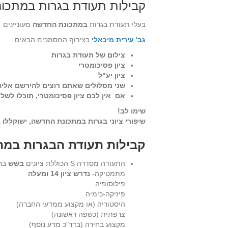
קבילות תעודת בגרות במתכו
בעלי תעודת בגרות
במתכונת החדשה
מעוניינים 
גב' עירית מיכאלי
בצירוף המסמכים הבאים:
צילום של תעודת בגרות
ציון פסיכומטרי
ציון יע"ל
שני מסלולים שאתם רוצים להירשם אלי
אם אין לכם ציון פסיכומטרי, תוכלו לשל
שימו לב!
שיפורי ציוני בגרות במתכונת החדשה, ישוקללו
קבילות תעודת הבגרות במת
התעודה מסדרה S הכוללת ציונים
בשש
בחי
מתמטיקה-
נדרש ציון 14 ומעלה
פילוסופיה
פיזיקה-כימיה
היסטוריה (או מקצוע ממדעי החברה)
צרפתית (כשפה ראשונה)
מקצוע בחירה (בדר"כ מדע נוסף)