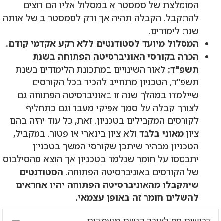
המומלצת של סמסטר א במסלול אליו הם רוצים
להתקבל. הקבלה תהיה אך ורק לסמסטר ב של אותה
שנת לימודים.
המסלול מיועד לסטודנטים ללא רקע אקדמי קודם.
הכרה בקורסי האוניברסיטה הפתוחה בשנת
תשפ"ד:
לאור השינויים במתכונת הלימודים בשנת
תשפ"ד, הטכניון מתחייב להכיר בכל הקורסים
שיילמדו במהלך שנה זו באוניברסיטה הפתוחה גם
לצורך קבלה על סמך אפיקי מעבר וגם כתחליף
לקורסים המקבילים בטכניון. זאת, כל עוד יהיה בהם
ציון
מאוני בלבד
ולא ציון בינארי או פטור. במקביל,
הטכניון מבהיר שיתכן שקורסי המשך בטכניון
יתבססו על חומר שנלמד בטכניון אך הוצא מהסילבוס
של הקורסים באוניברסיטה הפתוחה.
הסטודנטים
שיתקבלו מהאוניברסיטה הפתוחה יהיו אחראים
להשלים חומר זה באופן עצמאי.
דרישות סף לצורך הגשת מועמדות
pse