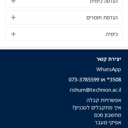
הנדסה כימית
pand
הנדסת חומרים
pand
כימיה
pand
יצירת קשר
WhatsApp
3508* או 073-3785599
rishum@technion.ac.il
אפשרויות קבלה
איך מתקבלים לטכניון?
מחשבון סכם
אפיקי מעבר