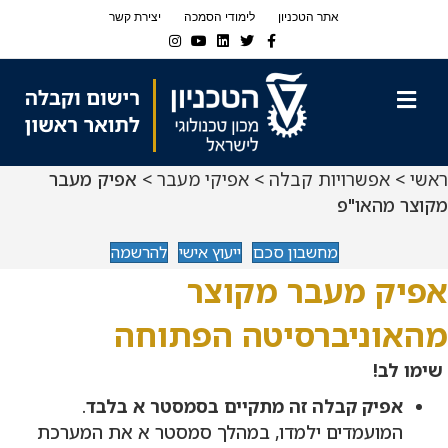
Ski
Ski
אתר הטכניון
לימודי הסמכה
יצירת קשר
t
t
Instagram
Youtube
Linkedin
Twitter
Facebook
navigatio
Conten
תפריט
ראשי
>
אפשרויות קבלה
>
אפיקי מעבר
> אפיק מעבר
מקוצר מהאו"פ
מחשבון סכם
ייעוץ אישי
להרשמה
אפיק מעבר מקוצר
מהאוניברסיטה הפתוחה
שימו לב!
אפיק קבלה זה מתקיים בסמסטר א בלבד
.
המועמדים ילמדו, במהלך סמסטר א את המערכת