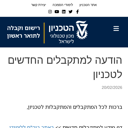
Ski
Ski
אתר הטכניון
לימודי הסמכה
יצירת קשר
t
t
Instagram
Youtube
Linkedin
Twitter
Facebook
navigatio
Conten
תפריט
הודעה למתקבלים החדשים
לטכניון
20/02/2026
ברכות לכל המתקבלים והמתקבלות לטכניון,
דף מידע למתקבלים חדשים >>
באתר ביה"ס ללימודי